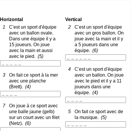
Horizontal
Vertical
1
C'est un sport d'équipe
2
C'est un sport d'équipe
avec un ballon ovale.
avec un gros ballon. On
Dans une équipe il y a
joue avec la main et il y
15 joueurs. On joue
a 5 joueurs dans une
avec la main et aussi
équipe.
(6)
avec le pied.
(5)
4
C'est un sport d'équipe
3
On fait ce sport à la mer
avec un ballon. On joue
avec une planche
avec le pied et il y a 11
(Brett).
(4)
joueurs dans une
équipe.
(4)
7
On joue à ce sport avec
une balle jaune (gelb)
5
On fait ce sport avec de
sur un court avec un filet
la musique.
(5)
(Netz).
(6)