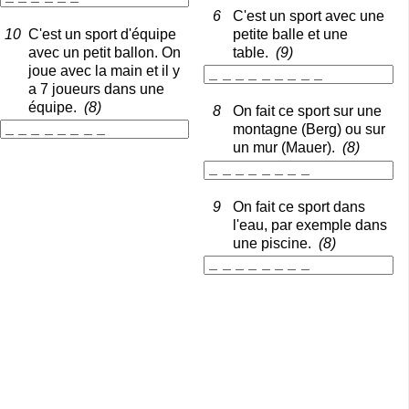
6
C'est un sport avec une
10
C'est un sport d'équipe
petite balle et une
avec un petit ballon. On
table.
(9)
joue avec la main et il y
a 7 joueurs dans une
équipe.
(8)
8
On fait ce sport sur une
montagne (Berg) ou sur
un mur (Mauer).
(8)
9
On fait ce sport dans
l'eau, par exemple dans
une piscine.
(8)