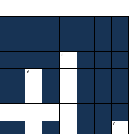
5
6
8